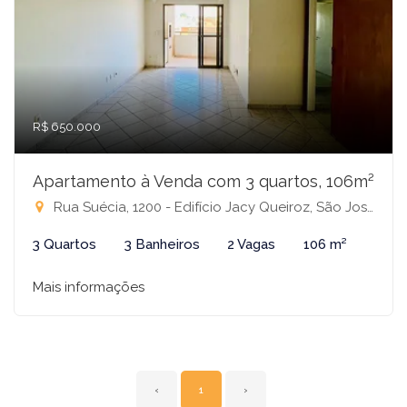
R$ 650.000
Apartamento à Venda com 3 quartos, 106m²
Rua Suécia, 1200 - Edifício Jacy Queiroz, São José do Rio Preto-SP
3 Quartos
3 Banheiros
2 Vagas
106 m²
Mais informações
‹
1
›