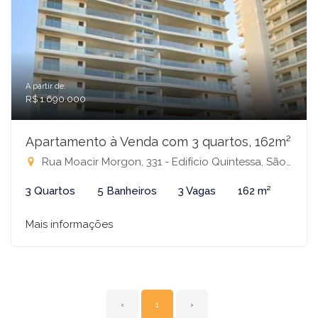
A partir de:
R$ 1.690.000
Apartamento à Venda com 3 quartos, 162m²
Rua Moacir Morgon, 331 - Edifício Quintessa, São José do Rio Preto-SP
3 Quartos
5 Banheiros
3 Vagas
162 m²
Mais informações
‹
1
›