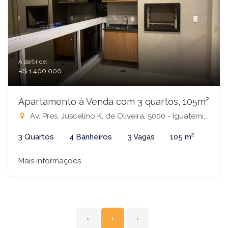
A partir de:
R$ 1.400.000
Apartamento à Venda com 3 quartos, 105m²
Av. Pres. Juscelino K. de Oliveira, 5000 - Iguatemi, São José do Rio Preto - SP, 15093-340, 5000 - Integrato Iguatemi, São José do Rio Preto-SP
3 Quartos
4 Banheiros
3 Vagas
105 m²
Mais informações
‹
1
›