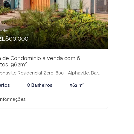
r de:
21.800.000
a de Condomínio à Venda com 6
tos, 962m²
haville Residencial Zero, 800 - Alphaville, Barueri-SP
artos
8 Banheiros
962 m²
 informações