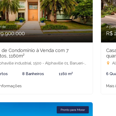
r de:
A parti
29.900.000
R$ 
 de Condomínio à Venda com 7
Cas
tos, 1160m²
quar
haville industrial, 1500 - Alphaville 01, Barueri-SP
Alp
rtos
8 Banheiros
1160 m²
6 Qu
informações
Mais
Pronto para Morar