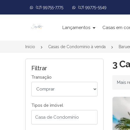
(17) 99755-7775
(17) 99775-5549
Página inicial
Lançamentos
Casas em co
Início
Casas de Condomínio à venda
Barue
3 C
Filtrar
Transação
Ordenar
Tipos de imóvel