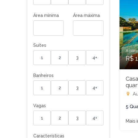
Área mínima
Área máxima
Suítes
A parti
R$ 
1
2
3
4+
Banheiros
Casa
quar
1
2
3
4+
Aurél
Vagas
5 Qua
1
2
3
4+
Mais 
Características