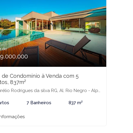
r de:
19.000.000
 de Condomínio à Venda com 5
tos, 837m²
io Rodrigues da silva RG, Al. Rio Negro - Alphaville industrial, SN - Alphaville 01, Barueri-SP
rtos
7 Banheiros
837 m²
informações