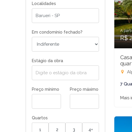
Localidades
A parti
Em condomínio fechado?
R$ 
Casa
Estágio da obra
quar
Alp
7 Qua
Preço mínimo
Preço máximo
Mais 
Quartos
1
2
3
4+