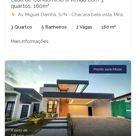
quartos, 160m²
Av. Miguel Damha, S/N - Chácara bela vista, Mirassol - SP, SN - Condomínio Village Damha IV Mirassol, Mirassol-SP
3 Quartos
5 Banheiros
2 Vagas
160 m²
Mais informações
Pronto para Morar
A partir de:
R$ 990.000