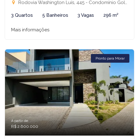
Rodovia Washington Luís, 445 - Condomínio Golden Park Residence, Mirassol-SP
3 Quartos
5 Banheiros
3 Vagas
296 m²
Mais informações
Pronto para Morar
A partir de:
R$ 2.600.000