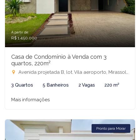
A partir de:
R$ 1.450.000
Casa de Condomínio à Venda com 3
quartos, 220m²
Avenida projetada B, lot. Vila aeroporto, Mirassol, Quadra 15 - Condomínio Residencial Terra Vista, Mirassol-SP
3 Quartos
5 Banheiros
2 Vagas
220 m²
Mais informações
Pronto para Morar