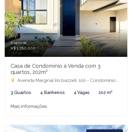
A partir de:
R$ 1.780.000
Casa de Condomínio à Venda com 3
quartos, 202m²
Avenida Marginal Íris bazzeti, 100 - Condomínio Residencial Terra Vista, Mirassol-SP
3 Quartos
4 Banheiros
4 Vagas
202 m²
Mais informações