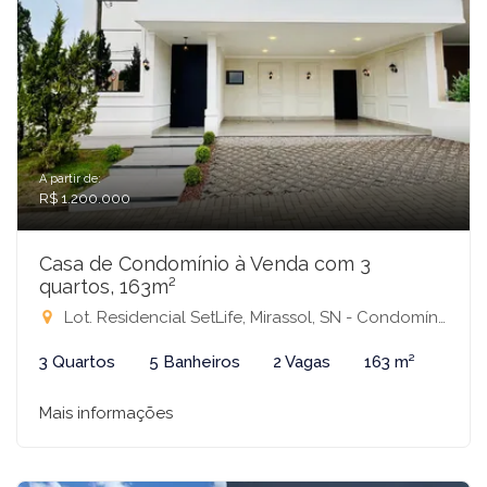
A partir de:
R$ 1.200.000
Casa de Condomínio à Venda com 3
quartos, 163m²
Lot. Residencial SetLife, Mirassol, SN - Condomínio Setlife 1, Mirassol-SP
3 Quartos
5 Banheiros
2 Vagas
163 m²
Mais informações