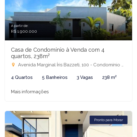
A partir de:
R$ 1.900.000
Casa de Condomínio à Venda com 4
quartos, 238m²
Avenida Marginal Íris Bazzeti, 100 - Condomínio Residencial Terra Vista, Mirassol-SP
4 Quartos
5 Banheiros
3 Vagas
238 m²
Mais informações
Pronto para Morar