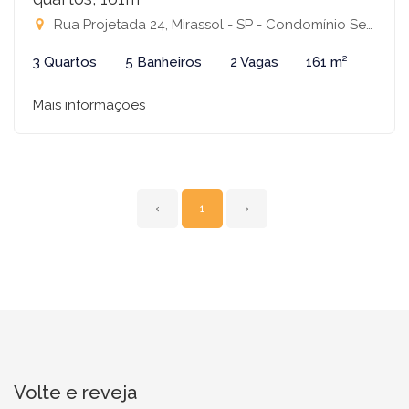
Rua Projetada 24, Mirassol - SP - Condomínio Setlife II, Mirassol-SP
3 Quartos
5 Banheiros
2 Vagas
161 m²
Mais informações
‹
1
›
Volte e reveja