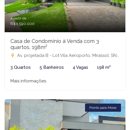
A partir de:
R$ 1.590.000
Casa de Condomínio à Venda com 3
quartos, 198m²
Av. projetada B - Lot Vila Aeroporto, Mirassol, SN - Condomínio Residencial Terra Vista, Mirassol-SP
3 Quartos
5 Banheiros
4 Vagas
198 m²
Mais informações
Pronto para Morar