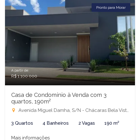
Pronto para Morar
A partir de:
R$ 1.100.000
Casa de Condomínio à Venda com 3
quartos, 190m²
Avenida Miguel Damha, S/N - Chácaras Bela Vista,, s/n - Condomínio Village Damha IV Mirassol, Mirassol-SP
3 Quartos
4 Banheiros
2 Vagas
190 m²
Mais informações