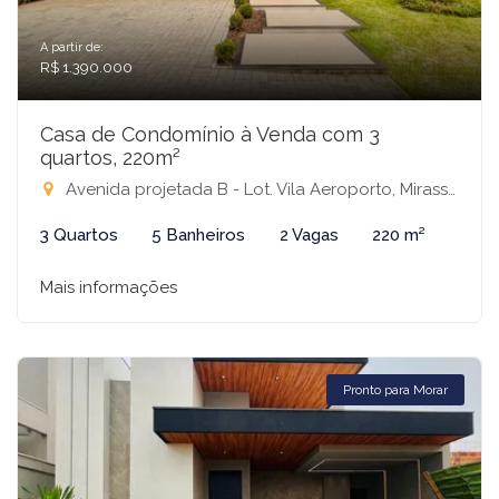
A partir de:
R$ 1.390.000
Casa de Condomínio à Venda com 3
quartos, 220m²
Avenida projetada B - Lot. Vila Aeroporto, Mirassol - SP, SN - Condomínio Residencial Terra Vista, Mirassol-SP
3 Quartos
5 Banheiros
2 Vagas
220 m²
Mais informações
Pronto para Morar