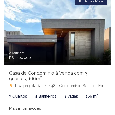
Pronto para Morar
A partir de:
R$ 1.200.000
Casa de Condomínio à Venda com 3
quartos, 166m²
Rua projetada 24, 448 - Condomínio Setlife II, Mirassol-SP
3 Quartos
4 Banheiros
2 Vagas
166 m²
Mais informações