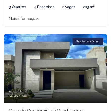
3 Quartos
4 Banheiros
2 Vagas
203 m²
Mais informações
Pronto para Morar
A partir de:
R$ 950.000
Casa de Condomínio à Venda com 3