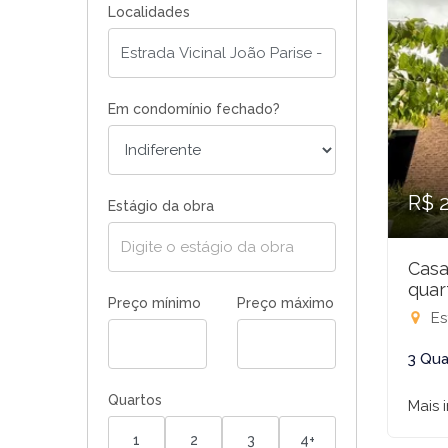
Localidades
Em condomínio fechado?
R$ 
Estágio da obra
Casa
quar
Preço mínimo
Preço máximo
Estra
3 Qua
Quartos
Mais 
1
2
3
4+