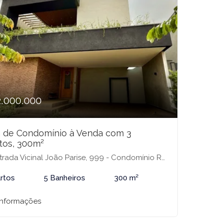
2.000.000
 de Condomínio à Venda com 3
tos, 300m²
da Vicinal João Parise, 999 - Condomínio Recanto do Lago, São José do Rio Preto-SP
rtos
5 Banheiros
300 m²
informações