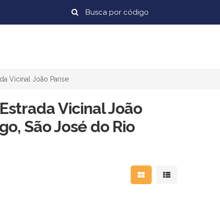
da Vicinal João Parise
strada Vicinal João
go, São José do Rio
Mostrar resultados em
Mostrar resulta