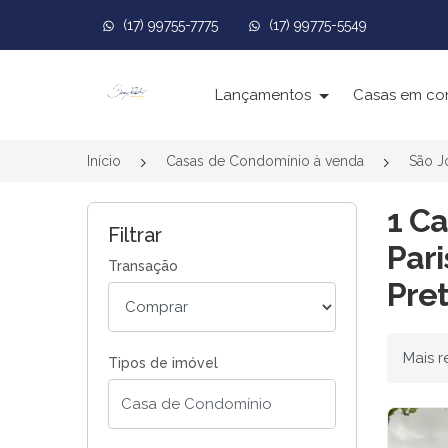
(17) 99755-7775
(17) 99775-5549
Página inicial
Lançamentos
Casas em co
Início
Casas de Condomínio à venda
São J
1 C
Filtrar
Pari
Transação
Pret
Ordenar
Tipos de imóvel