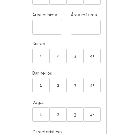
Área mínima
Área máxima
Suítes
1
2
3
4+
Banheiros
1
2
3
4+
Vagas
1
2
3
4+
Características