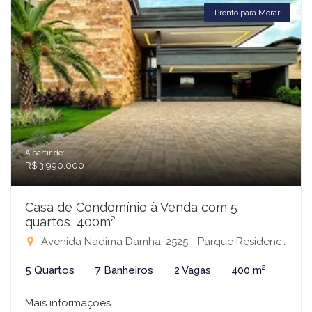
Pronto para Morar
A partir de:
R$ 3.990.000
Casa de Condomínio à Venda com 5
quartos, 400m²
Avenida Nadima Damha, 2525 - Parque Residencial Damha I, São José do Rio Preto-SP
5 Quartos
7 Banheiros
2 Vagas
400 m²
Mais informações