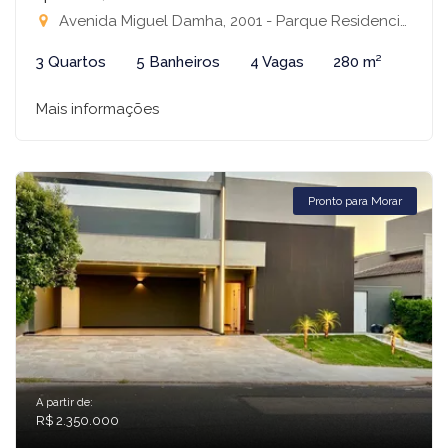
Avenida Miguel Damha, 2001 - Parque Residencial Damha III, São José do Rio Preto-SP
3 Quartos
5 Banheiros
4 Vagas
280 m²
Mais informações
Pronto para Morar
A partir de:
R$ 2.350.000