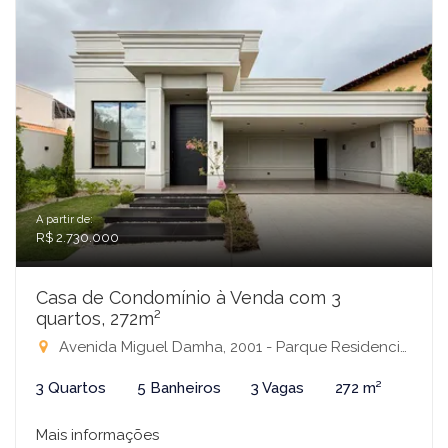
A partir de:
R$ 2.730.000
Casa de Condomínio à Venda com 3
quartos, 272m²
Avenida Miguel Damha, 2001 - Parque Residencial Damha III, São José do Rio Preto-SP
3 Quartos
5 Banheiros
3 Vagas
272 m²
Mais informações