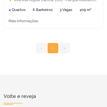
Avenida Miguel Damha, 2001 - Parque Residencial Damha III, São José do Rio Preto-SP
4 Quartos
6 Banheiros
3 Vagas
409 m²
Mais informações
‹
1
›
Volte e reveja