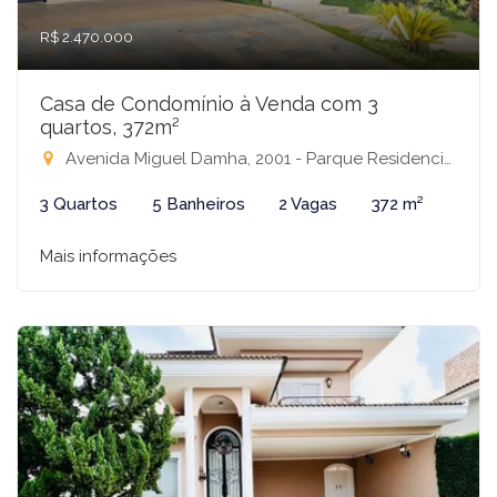
R$ 2.470.000
Casa de Condomínio à Venda com 3
quartos, 372m²
Avenida Miguel Damha, 2001 - Parque Residencial Damha III, São José do Rio Preto-SP
3 Quartos
5 Banheiros
2 Vagas
372 m²
Mais informações