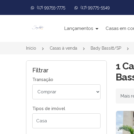
(17) 99755-7775
(17) 99775-5549
Página inicial
Lançamentos
Casas em co
Início
Casas à venda
Bady Bassitt/SP
1 Ca
Filtrar
Bass
Transação
Ordenar
Tipos de imóvel