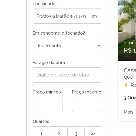
Localidades
Em condomínio fechado?
A parti
R$ 
Estágio da obra
Casa
quar
Rodovi
Preço mínimo
Preço máximo
3 Qua
Mais 
Quartos
1
2
3
4+