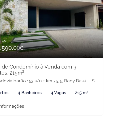
r de:
1.590.000
 de Condomínio à Venda com 3
tos, 215m²
a barão 153 s/n + km 75, 5, Bady Bassit - SP, Sn - Condomínio Jardim Botânico, Bady Bassitt-SP
rtos
4 Banheiros
4 Vagas
215 m²
informações