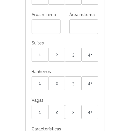
Área mínima
Área máxima
Suítes
1
2
3
4+
Banheiros
1
2
3
4+
Vagas
1
2
3
4+
Características