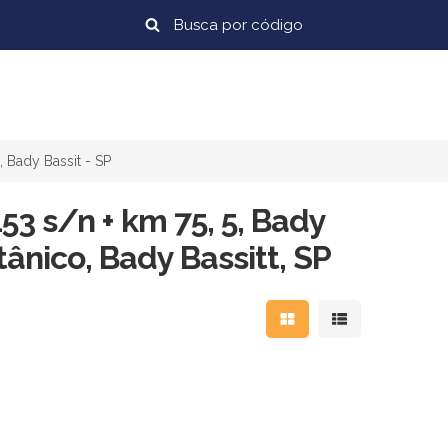
, Bady Bassit - SP
3 s/n + km 75, 5, Bady
ânico, Bady Bassitt, SP
Mostrar resultados em
Mostrar resulta