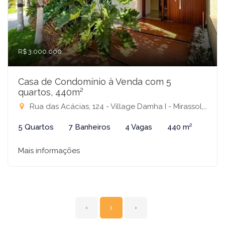
R$ 3.000.000
Casa de Condomínio à Venda com 5
quartos, 440m²
Rua das Acácias, 124 - Village Damha I - Mirassol, Mirassol-SP
5 Quartos
7 Banheiros
4 Vagas
440 m²
Mais informações
‹
1
›