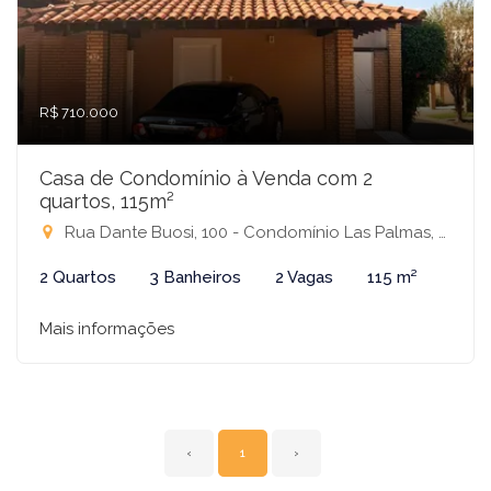
R$ 710.000
Casa de Condomínio à Venda com 2
quartos, 115m²
Rua Dante Buosi, 100 - Condomínio Las Palmas, São José do Rio Preto-SP
2 Quartos
3 Banheiros
2 Vagas
115 m²
Mais informações
‹
1
›