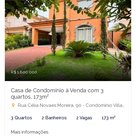
R$ 1.800.000
Casa de Condomínio à Venda com 3
quartos, 173m²
Rua Célia Novaes Moreira, 90 - Condomínio Villagio Harmonia, São José do Rio Preto-SP
3 Quartos
2 Banheiros
2 Vagas
173 m²
Mais informações