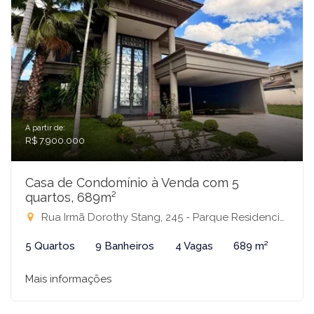
A partir de:
R$ 7.900.000
Casa de Condomínio à Venda com 5
quartos, 689m²
Rua Irmã Dorothy Stang, 245 - Parque Residencial Damha V, São José do Rio Preto-SP
5 Quartos
9 Banheiros
4 Vagas
689 m²
Mais informações