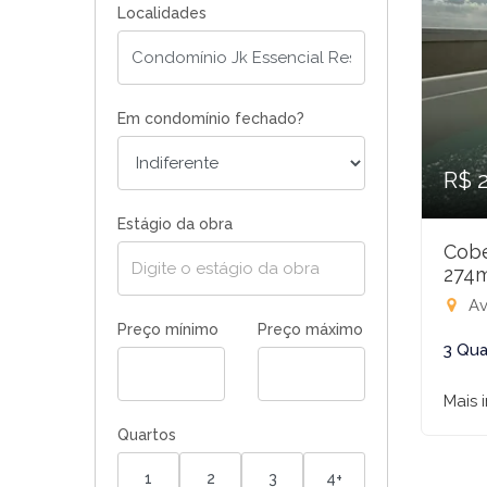
Localidades
Em condomínio fechado?
R$ 
Estágio da obra
Cobe
274
Avenid
Preço mínimo
Preço máximo
3 Qua
Mais 
Quartos
1
2
3
4+