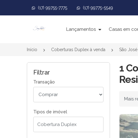
(17) 99755-7775
(17) 99775-5549
Página inicial
Lançamentos
Casas em co
Início
Coberturas Duplex à venda
São José
1 C
Filtrar
Resi
Transação
Ordenar
Tipos de imóvel