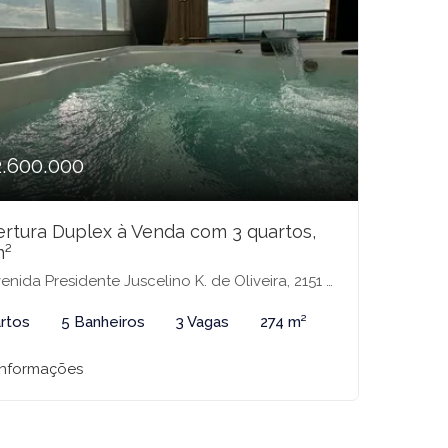
2.600.000
rtura Duplex à Venda com 3 quartos,
m²
a Presidente Juscelino K. de Oliveira, 2151 - Condomínio Jk Essencial Residence, São José do Rio Preto-SP
rtos
5 Banheiros
3 Vagas
274 m²
informações