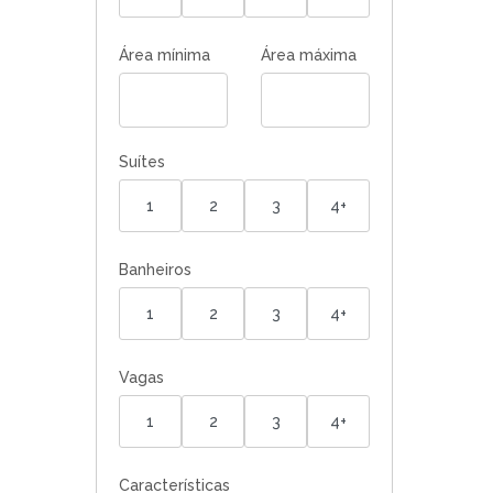
Área mínima
Área máxima
Suítes
1
2
3
4+
Banheiros
1
2
3
4+
Vagas
1
2
3
4+
Características