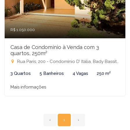
R$ 1.050.000
Casa de Condomínio à Venda com 3
quartos, 250m²
Rua Paris, 200 - Condomínio D’ Itália, Bady Bassitt-SP
3 Quartos
5 Banheiros
4 Vagas
250 m²
Mais informações
‹
1
›