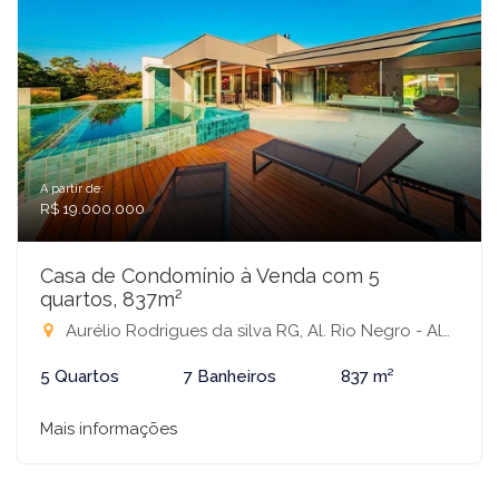
A partir de:
R$ 19.000.000
Casa de Condomínio à Venda com 5
quartos, 837m²
Aurélio Rodrigues da silva RG, Al. Rio Negro - Alphaville industrial, SN - Alphaville 01, Barueri-SP
5 Quartos
7 Banheiros
837 m²
Mais informações