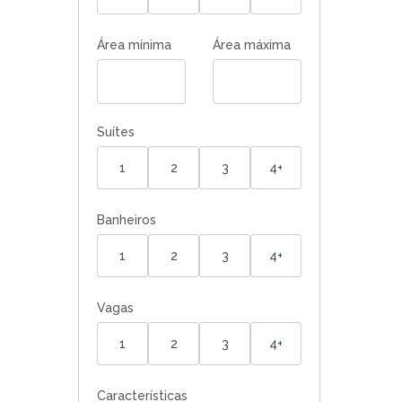
Área mínima
Área máxima
Suítes
1
2
3
4+
Banheiros
1
2
3
4+
Vagas
1
2
3
4+
Características