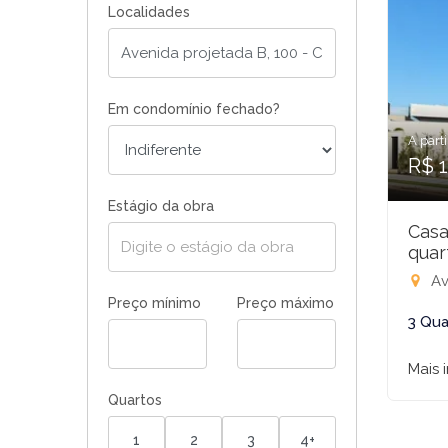
Localidades
Em condomínio fechado?
A parti
R$ 
Estágio da obra
Casa
quar
Aven
Preço mínimo
Preço máximo
3 Qua
Mais 
Quartos
1
2
3
4+