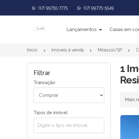
(17) 99755-7775
(17) 99775-5549
Página inicial
Lançamentos
Casas em co
Início
Imóveis à venda
Mirassol/SP
C
1 Im
Filtrar
Resi
Transação
Ordenar
Tipos de imóvel