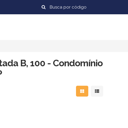
tada B, 100 - Condomínio
P
Mostrar resultados em
Mostrar resulta