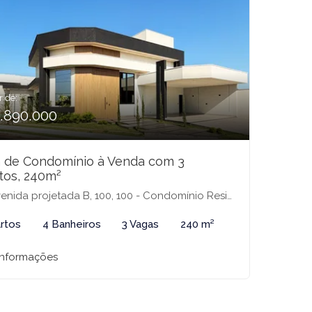
r de:
1.890.000
 de Condomínio à Venda com 3
tos, 240m²
ida projetada B, 100, 100 - Condomínio Residencial Terra Vista, Mirassol-SP
rtos
4 Banheiros
3 Vagas
240 m²
informações