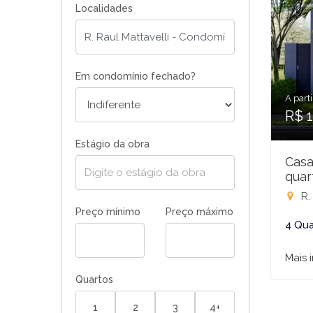
Localidades
Em condomínio fechado?
A parti
R$ 
Estágio da obra
Casa
quar
R. R
Preço mínimo
Preço máximo
4 Qua
Mais 
Quartos
1
2
3
4+