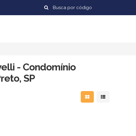
elli - Condomínio
reto, SP
Mostrar resultados em
Mostrar resulta