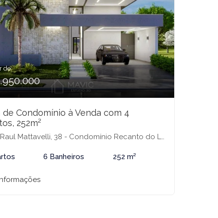
r de:
1.950.000
 de Condomínio à Venda com 4
tos, 252m²
aul Mattavelli, 38 - Condomínio Recanto do Lago, São José do Rio Preto-SP
rtos
6 Banheiros
252 m²
informações