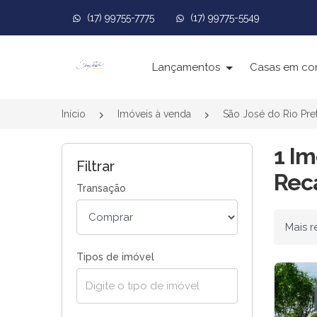
(17) 99755-7775
(17) 99775-5549
Página inicial
Lançamentos
Casas em co
Início
Imóveis à venda
São José do Rio Pre
1 Im
Filtrar
Reca
Transação
Ordenar
Tipos de imóvel