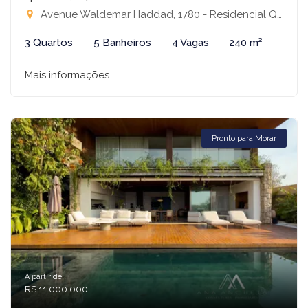
Avenue Waldemar Haddad, 1780 - Residencial Quinta do Golfe Jardins, São José do Rio Preto-SP
3 Quartos
5 Banheiros
4 Vagas
240 m²
Mais informações
Pronto para Morar
A partir de:
R$ 11.000.000