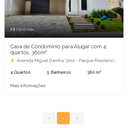
R$ 7.500
/mês
Casa de Condomínio para Alugar com 4
quartos, 360m²
Avenida Miguel Damha, 3001 - Parque Residencial Damha IV, São José do Rio Preto-SP
4 Quartos
5 Banheiros
360 m²
Mais informações
‹
1
›