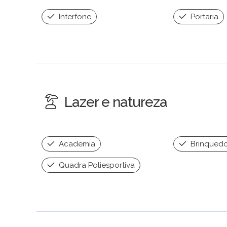
Interfone
Portaria
Lazer e natureza
Academia
Brinqued
Quadra Poliesportiva