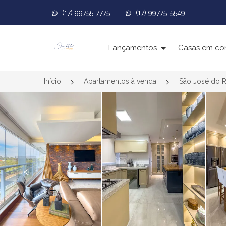
(17) 99755-7775
(17) 99775-5549
Página inicial
Lançamentos
Casas em co
Início
Apartamentos à venda
São José do R
<