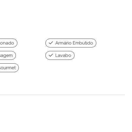
ionado
Armário Embutido
sagem
Lavabo
Gourmet