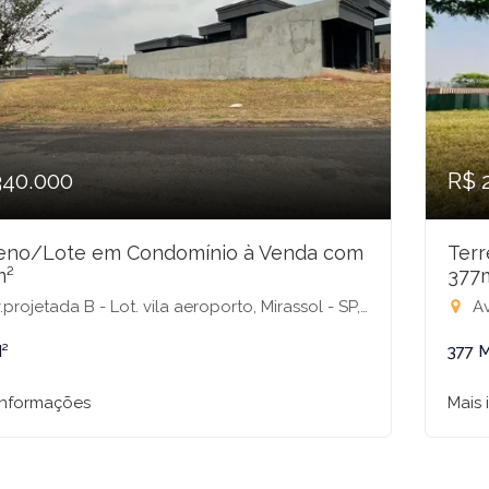
340.000
R$ 
eno/Lote em Condomínio à Venda com
Ter
m²
377
jetada B - Lot. vila aeroporto, Mirassol - SP, 15136-760, SN - Condomínio Residencial Terra Vista, Mirassol-SP
Avenid
²
377 
informações
Mais