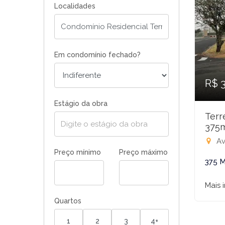
Localidades
Em condomínio fechado?
R$ 
Estágio da obra
Terr
375
Av.pro
Preço mínimo
Preço máximo
375 M
Mais 
Quartos
1
2
3
4+