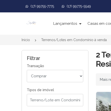
(17) 99755-7775
(17) 99775-5549
Página inicial
Lançamentos
Casas em co
Início
Terrenos/Lotes em Condomínio à venda
2 T
Filtrar
Resi
Transação
Ordenar
Tipos de imóvel