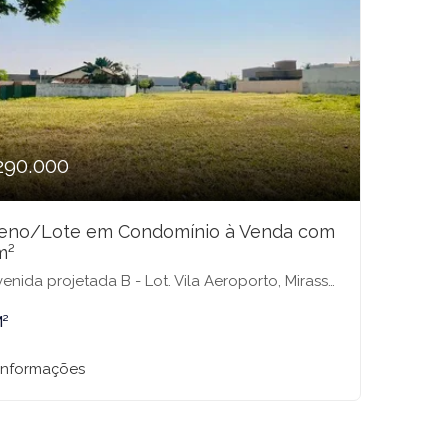
290.000
reno/Lote em Condomínio à Venda com
m²
a projetada B - Lot. Vila Aeroporto, Mirassol - SP, 15136760, SN - Condomínio Residencial Terra Vista, Mirassol-SP
M²
 informações