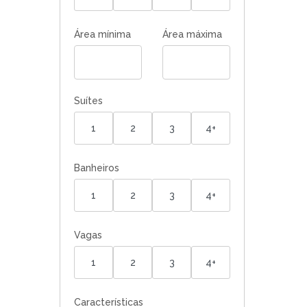
Área mínima
Área máxima
Suítes
1
2
3
4+
Banheiros
1
2
3
4+
Vagas
1
2
3
4+
Características