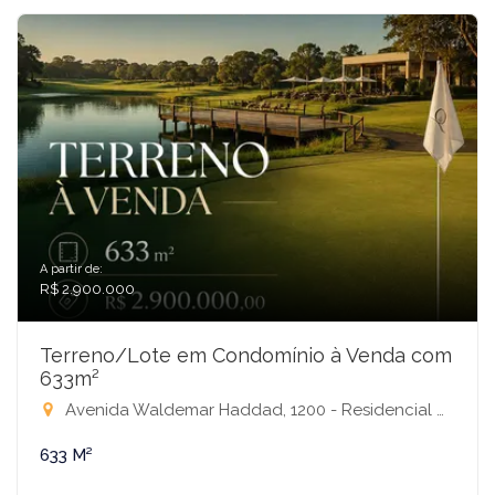
A partir de:
R$ 2.900.000
Terreno/Lote em Condomínio à Venda com
633m²
Avenida Waldemar Haddad, 1200 - Residencial Quinta do Golfe, São José do Rio Preto-SP
633 M²