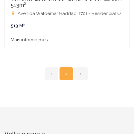
513m²
Avenida Waldemar Haddad, 1701 - Residencial Quinta do Golfe, São José do Rio Preto-SP
513 M²
Mais informações
‹
1
›